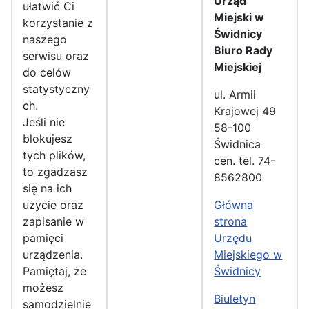
Urząd
ułatwić Ci
Miejski w
korzystanie z
Świdnicy
naszego
Biuro Rady
serwisu oraz
Miejskiej
do celów
statystyczny
ul. Armii
ch.
Krajowej 49
Jeśli nie
58-100
blokujesz
Świdnica
tych plików,
cen. tel. 74-
to zgadzasz
8562800
się na ich
użycie oraz
Główna
zapisanie w
strona
pamięci
Urzędu
urządzenia.
Miejskiego w
Pamiętaj, że
Świdnicy
możesz
Biuletyn
samodzielnie